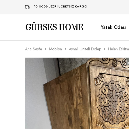
10.000₺ ÜZERI ÜCRETSIZ KARGO
GÜRSES HOME
Yatak Odası
Gürses
Ahşaba
Home
dair
her
şey…
Ana Sayfa
Mobilya
Aynalı Üniteli Dolap
Helen Eskit