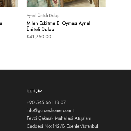
Aynalı Üniteli Dolap
na
Milen Eskitme El Oyması Aynalı
Üniteli Dolap
₺
41,750.00
İLETIŞIM
+90 545 661 13 07
info@gurseshome.com.tr
Fevzi Çakmak Mahallesi Atışalanı
Caddesi No:142/B Esenler/İstanbul