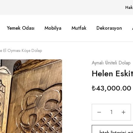
Hak
Yemek Odası
Mobilya
Mutfak
Dekorasyon
me El Oyması Köşe Dolap
Aynalı Üniteli Dolap
Helen Eski
₺
43,000.00
İstek listesini 