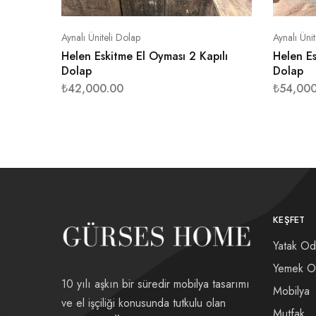
Aynalı Üniteli Dolap
Aynalı Üni
Helen Eskitme El Oyması 2 Kapılı
Helen Es
Dolap
Dolap
₺
42,000.00
₺
54,000
KEŞFET
Yatak Od
Yemek O
10 yılı aşkın bir süredir mobilya tasarımı
Mobilya
ve el işçiliği konusunda tutkulu olan
Mutfak