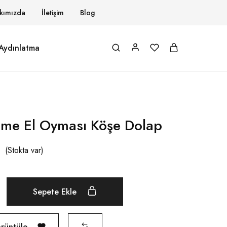
kımızda
İletişim
Blog
Aydınlatma
tme El Oyması Köşe Dolap
(Stokta var)
Sepete Ekle
görüntüle