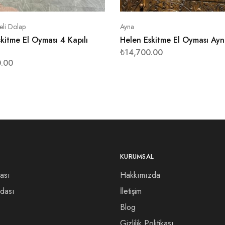
teli Dolap
Ayna
kitme El Oyması 4 Kapılı
Helen Eskitme El Oyması Ay
₺
14,700.00
.00
KURUMSAL
ası
Hakkımızda
dası
İletişim
Blog
Gizlilik Politikası