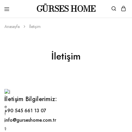
GÜRSES HOME
Gürses
Ahşaba
Home
dair
her
Anasayfa
İletişim
şey…
İletişim
İletişim Bilgilerimiz:
+90 545 661 13 07
info@gurseshome.com.tr