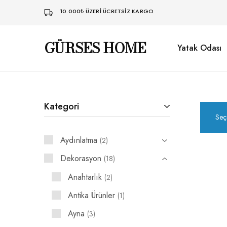
10.000₺ ÜZERI ÜCRETSIZ KARGO
GÜRSES HOME
Yatak Odası
Gürses
Ahşaba
Home
dair
her
şey…
Kategori
Seç
Aydınlatma
2
Dekorasyon
18
Anahtarlık
2
Antika Ürünler
1
Ayna
3