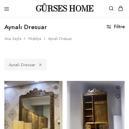
GÜRSES HOME
Gürses
Ahşaba
Home
dair
Aynalı Dresuar
her
Filtre
şey…
Ana Sayfa
Mobilya
Aynalı Dresuar
Aynalı Dresuar