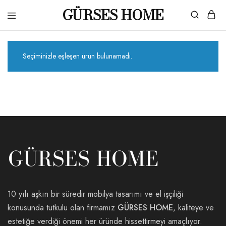
GÜRSES HOME
Gürses
Ahşaba
Home
dair
her
şey…
Seçiminizle eşleşen ürün bulunamadı.
10 yılı aşkın bir süredir mobilya tasarımı ve el işçiliği
konusunda tutkulu olan firmamız
GÜRSES HOME
, kaliteye ve
estetiğe verdiği önemi her üründe hissettirmeyi amaçlıyor.