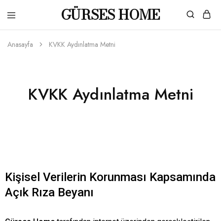
GÜRSES HOME
Gürses
Ahşaba
Home
dair
her
Anasayfa
KVKK Aydınlatma Metni
şey…
KVKK Aydınlatma Metni
Kişisel Verilerin Korunması Kapsamında
Açık Rıza Beyanı