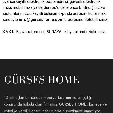
uyarıca kayıtlı elektronik posta adresi, güvenli elektronik
imza, mobil imza ya da Gürses’e daha önce bildirdiğiniz ve
sistemlerimizde kayıtlı bulunan e-posta adresini kullanmak
suretiyle
info@gurseshome.com.tr
adresine iletebilirsiniz.
K.V.K.K. Başvuru formunu
BURAYA
tıklayarak indirebilirsiniz.
10 yılı aşkın bir süredir mobilya tasarımı ve el işçiliği
konusunda tutkulu olan firmamız
GÜRSES HOME
, kaliteye ve
estetiğe verdiği önemi her üründe hissettirmeyi amaçlıyor.