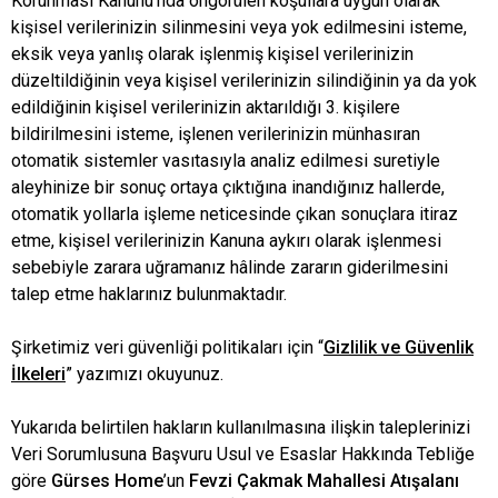
Korunması Kanunu’nda öngörülen koşullara uygun olarak
kişisel verilerinizin silinmesini veya yok edilmesini isteme,
eksik veya yanlış olarak işlenmiş kişisel verilerinizin
düzeltildiğinin veya kişisel verilerinizin silindiğinin ya da yok
edildiğinin kişisel verilerinizin aktarıldığı 3. kişilere
bildirilmesini isteme, işlenen verilerinizin münhasıran
otomatik sistemler vasıtasıyla analiz edilmesi suretiyle
aleyhinize bir sonuç ortaya çıktığına inandığınız hallerde,
otomatik yollarla işleme neticesinde çıkan sonuçlara itiraz
etme, kişisel verilerinizin Kanuna aykırı olarak işlenmesi
sebebiyle zarara uğramanız hâlinde zararın giderilmesini
talep etme haklarınız bulunmaktadır.
Şirketimiz veri güvenliği politikaları için “
Gizlilik ve Güvenlik
İlkeleri
” yazımızı okuyunuz.
Yukarıda belirtilen hakların kullanılmasına ilişkin taleplerinizi
Veri Sorumlusuna Başvuru Usul ve Esaslar Hakkında Tebliğe
göre
Gürses Home
’un
Fevzi Çakmak Mahallesi Atışalanı