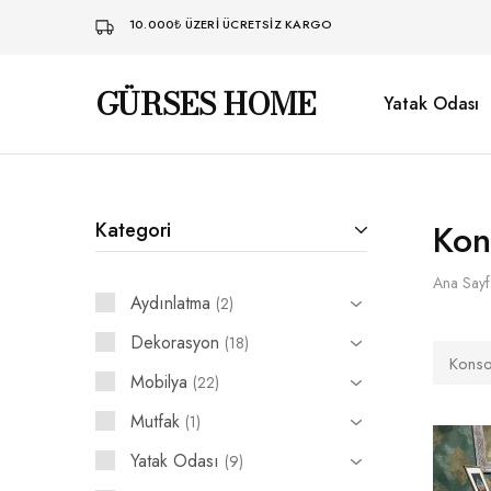
10.000₺ ÜZERI ÜCRETSIZ KARGO
GÜRSES HOME
Yatak Odası
Gürses
Ahşaba
Home
dair
her
şey…
Kon
Kategori
Ana Sayf
Aydınlatma
2
Dekorasyon
18
Konso
Mobilya
22
Mutfak
1
Yatak Odası
9