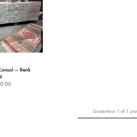
Konsol – Renk
z
0.00
Gösteriliyor
1
of
1
ürü