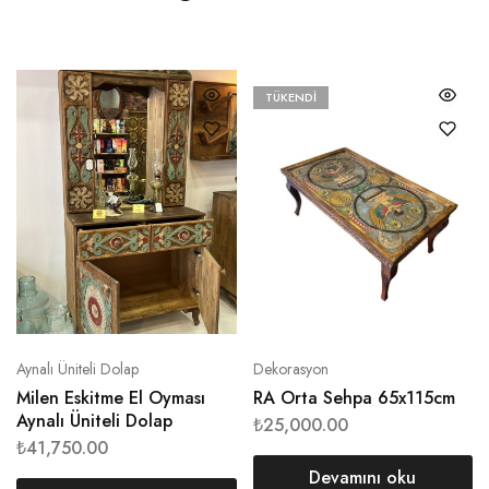
TÜKENDI
Aynalı Üniteli Dolap
Dekorasyon
Milen Eskitme El Oyması
RA Orta Sehpa 65x115cm
Aynalı Üniteli Dolap
₺
25,000.00
₺
41,750.00
Devamını oku