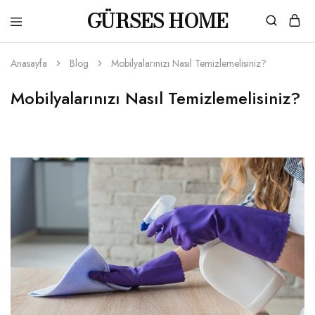
GÜRSES HOME
Gürses
Ahşaba
Home
dair
her
Anasayfa
Blog
Mobilyalarınızı Nasıl Temizlemelisiniz?
şey…
Mobilyalarınızı Nasıl Temizlemelisiniz?